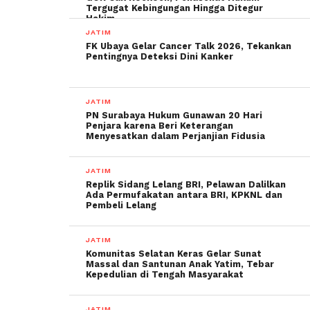
Tergugat Kebingungan Hingga Ditegur
Hakim
JATIM
FK Ubaya Gelar Cancer Talk 2026, Tekankan
Pentingnya Deteksi Dini Kanker
JATIM
PN Surabaya Hukum Gunawan 20 Hari
Penjara karena Beri Keterangan
Menyesatkan dalam Perjanjian Fidusia
JATIM
Replik Sidang Lelang BRI, Pelawan Dalilkan
Ada Permufakatan antara BRI, KPKNL dan
Pembeli Lelang
JATIM
Komunitas Selatan Keras Gelar Sunat
Massal dan Santunan Anak Yatim, Tebar
Kepedulian di Tengah Masyarakat
JATIM