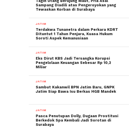
Tagih Utang Berujung Maut, Pria Asal
Sampang Diadili atas Pengeroyokan yang
Tewaskan Korban di Surabaya
JATIM
Terdakwa Tunanetra dalam Perkara KDRT
Dituntut 1 Tahun Penjara, Kuasa Hukum
Soroti Aspek Kemanusiaan
JATIM
Eks Dirut KBS Jadi Tersangka Korupsi
Pengelolaan Keuangan Sebesar Rp 10,2
Miliar
JATIM
Sambut Kakanwil BPN Jatim Baru, GNPK
Jatim Siap Bawa Isu Berkas HGB Mandek
JATIM
Pasca Penutupan Dolly, Dugaan Prostitusi
Berkedok Spa Kembali Jadi Sorotan di
Surabaya