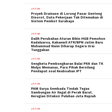
JATIM
Proyek Drainase di Lorong Pasar Genteng
Disorot, Data Pekerjaan Tak Ditemukan di
Sistem Pemkot Surabaya
JATIM
Dalih Perubahan Aturan Bikin HGB Pemohon
Kadaluarsa, Kakanwil ATR/BPN Jatim Baru
Muhammad Naim Diharap Segera Urai
Tunggakan
JATIM
Sengketa Pembongkaran Balai PKK dan TK
Mulyo Memanas, Para Pihak Bersilang
Pendapat soal Keabsahan IPT
JATIM
PAM Surya Sembada Tindak Tegas
Sambungan Air Ilegal di Perak Barat,
Kerugian Ditaksir Puluhan Juta Rupiah
JATIM