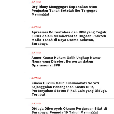
JATIM
Drg Riany Menggugat Keponakan Atas
Penjualan Tanah Setelah Ibu Tergugat
Meninggal
JATIM
Apresiasi Polrestabes dan BPN yang Tegak
Lurus dalam Memberantas Dugaan Praktek
Mafia Tanah di Raya Darmo Selatan,
Surabaya
JATIM
Anner Kuasa Hukum Galih Ungkap Nama-
Nama yang Disebut Berperan dalam
Operasional BPR
JATIM
Kuasa Hukum Galih Kusumawati Soroti
Kejanggalan Penanganan Kasus BPR,
Pertanyakan Status Pihak Lain yang Diduga
Terlibat
JATIM
Diduga Dikeroyok Oknum Perguruan Silat di
Surabaya, Pemuda 19 Tahun Meninggal