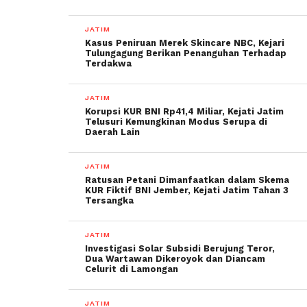
JATIM
Kasus Peniruan Merek Skincare NBC, Kejari
Tulungagung Berikan Penanguhan Terhadap
Terdakwa
JATIM
Korupsi KUR BNI Rp41,4 Miliar, Kejati Jatim
Telusuri Kemungkinan Modus Serupa di
Daerah Lain
JATIM
Ratusan Petani Dimanfaatkan dalam Skema
KUR Fiktif BNI Jember, Kejati Jatim Tahan 3
Tersangka
JATIM
Investigasi Solar Subsidi Berujung Teror,
Dua Wartawan Dikeroyok dan Diancam
Celurit di Lamongan
JATIM