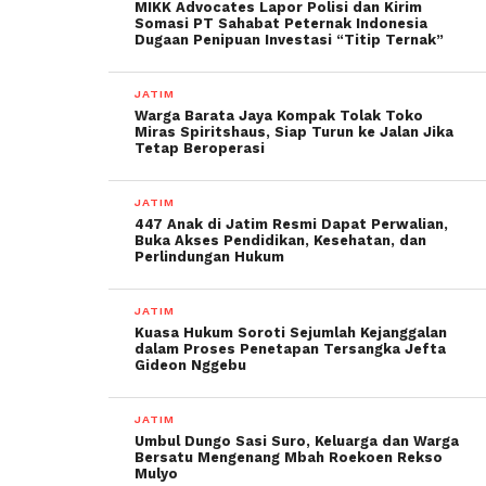
MIKK Advocates Lapor Polisi dan Kirim
Somasi PT Sahabat Peternak Indonesia
Dugaan Penipuan Investasi “Titip Ternak”
JATIM
Warga Barata Jaya Kompak Tolak Toko
Miras Spiritshaus, Siap Turun ke Jalan Jika
Tetap Beroperasi
JATIM
447 Anak di Jatim Resmi Dapat Perwalian,
Buka Akses Pendidikan, Kesehatan, dan
Perlindungan Hukum
JATIM
Kuasa Hukum Soroti Sejumlah Kejanggalan
dalam Proses Penetapan Tersangka Jefta
Gideon Nggebu
JATIM
Umbul Dungo Sasi Suro, Keluarga dan Warga
Bersatu Mengenang Mbah Roekoen Rekso
Mulyo