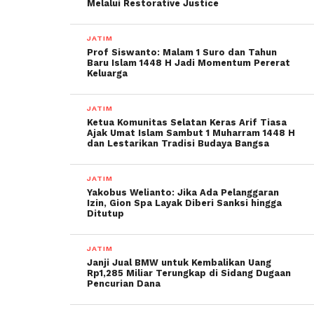
Melalui Restorative Justice
JATIM
Prof Siswanto: Malam 1 Suro dan Tahun
Baru Islam 1448 H Jadi Momentum Pererat
Keluarga
JATIM
Ketua Komunitas Selatan Keras Arif Tiasa
Ajak Umat Islam Sambut 1 Muharram 1448 H
dan Lestarikan Tradisi Budaya Bangsa
JATIM
Yakobus Welianto: Jika Ada Pelanggaran
Izin, Gion Spa Layak Diberi Sanksi hingga
Ditutup
JATIM
Janji Jual BMW untuk Kembalikan Uang
Rp1,285 Miliar Terungkap di Sidang Dugaan
Pencurian Dana