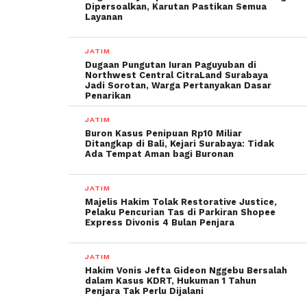
Dipersoalkan, Karutan Pastikan Semua
Layanan
JATIM
Dugaan Pungutan Iuran Paguyuban di
Northwest Central CitraLand Surabaya
Jadi Sorotan, Warga Pertanyakan Dasar
Penarikan
JATIM
Buron Kasus Penipuan Rp10 Miliar
Ditangkap di Bali, Kejari Surabaya: Tidak
Ada Tempat Aman bagi Buronan
JATIM
Majelis Hakim Tolak Restorative Justice,
Pelaku Pencurian Tas di Parkiran Shopee
Express Divonis 4 Bulan Penjara
JATIM
Hakim Vonis Jefta Gideon Nggebu Bersalah
dalam Kasus KDRT, Hukuman 1 Tahun
Penjara Tak Perlu Dijalani