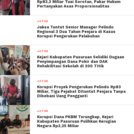
Rp83,2 Miliar Tuai Sorotan, Pakar Hukum
Pertanyakan Asas Proporsionalitas
JATIM
Jaksa Tuntut Senior Manager Pelindo
Regional 3 Dua Tahun Penjara di Kasus
Korupsi Pengerukan Pelabuhan
JATIM
Kejari Kabupaten Pasuruan Selidiki Dugaan
Penyimpangan Dana Pokir dan DAK
Rehabilitasi Sekolah di 200 Titik
JATIM
Korupsi Proyek Pengerukan Pelindo Rp83
Miliar, Tiga Pejabat Dituntut Penjara Tanpa
Dibebani Uang Pengganti
JATIM
Korupsi Dana PKBM Terungkap, Kejari
Kabupaten Pasuruan Pulihkan Kerugian
Negara Rp2,25 Miliar