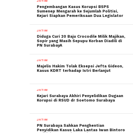
JATIM
Pengembangan Kasus Korupsi BSPS
Sumenep Mengarah ke Sejumlah Politisi,
Kejari Siapkan Pemeriksaan Dua Legislator
JATIM
Diduga Curi 20 Baju Crocodile Milik Majikan,
Sopir yang Masih Sepupu Korban Diadili di
PN SurabayA
JATIM
Majelis Hakim Tolak Eksepsi Jefta Gideon,
Kasus KDRT terhadap Istri Berlanjut
JATIM
Kejari Surabaya Akhiri Penyelidikan Dugaan
Korupsi di RSUD dr Soetomo Surabaya
JATIM
PN Surabaya Sahkan Penghentian
Penyidikan Kasus Laka Lantas Iwan Bintoro