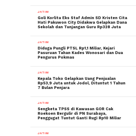
JATIM
Goli Korlita Eks Staf Admin SD Kristen Cita
Hati Pakuwon City Didakwa Gelapkan Dana
Sekolah dan Tunjangan Guru Rp328 Juta
JATIM
Diduga Pungli PTSL Rp1,1 Miliar, Kejari
Pasuruan Tahan Kades Wonosari dan Dua
Pengurus Pokmas
JATIM
Kepala Toko Gelapkan Uang Penjualan
Rp53,9 Juta untuk Jodol, Dituntut 1 Tahun
7 Bulan Penjara
JATIM
Sengketa TPSS di Kawasan GOR Cak
Roekoen Bergulir di PN Surabaya,
Penggugat Tuntut Ganti Rugi Rp10 Miliar
JATIM