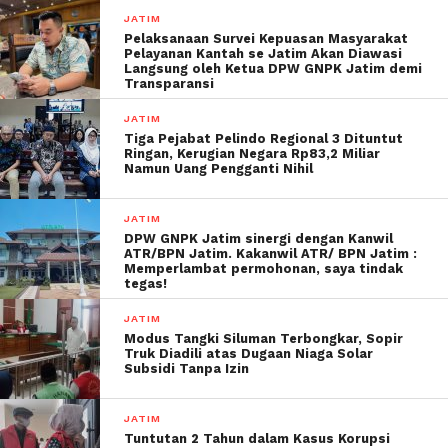
JATIM
Pelaksanaan Survei Kepuasan Masyarakat
Pelayanan Kantah se Jatim Akan Diawasi
Langsung oleh Ketua DPW GNPK Jatim demi
Transparansi
JATIM
Tiga Pejabat Pelindo Regional 3 Dituntut
Ringan, Kerugian Negara Rp83,2 Miliar
Namun Uang Pengganti Nihil
JATIM
DPW GNPK Jatim sinergi dengan Kanwil
ATR/BPN Jatim. Kakanwil ATR/ BPN Jatim :
Memperlambat permohonan, saya tindak
tegas!
JATIM
Modus Tangki Siluman Terbongkar, Sopir
Truk Diadili atas Dugaan Niaga Solar
Subsidi Tanpa Izin
JATIM
Tuntutan 2 Tahun dalam Kasus Korupsi