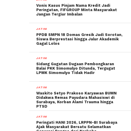
Vonis Kasus Pinjam Nama Kredit Jadi
Peringatan, FIFGROUP Minta Masyarakat
Jangan Tergiur Imbalan
JATIM
PPDB SMPN 18 Domas Gresik Jadi Sorotan,
Siswa Berprestasi hingga Jalur Akademik
Gagal Lolos
JATIM
Sidang Gugatan Dugaan Pembongkaran
Balai PKK Simomulyo Ditunda, Tergugat
LPMK Simomulyo Tidak Hadir
JATIM
Waskito Setyo Prakoso Karyawan BUMN
Didakwa Remas Payudara Mahasiswi di
Surabaya, Korban Alami Trauma hingga
PTSD
JATIM
Peringati HANI 2026, LRPPN-BI Surabaya
Ajak Masyarakat Bersatu Selamatkan