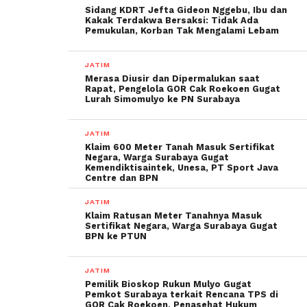
Sidang KDRT Jefta Gideon Nggebu, Ibu dan
Kakak Terdakwa Bersaksi: Tidak Ada
Pemukulan, Korban Tak Mengalami Lebam
JATIM
Merasa Diusir dan Dipermalukan saat
Rapat, Pengelola GOR Cak Roekoen Gugat
Lurah Simomulyo ke PN Surabaya
JATIM
Klaim 600 Meter Tanah Masuk Sertifikat
Negara, Warga Surabaya Gugat
Kemendiktisaintek, Unesa, PT Sport Java
Centre dan BPN
JATIM
Klaim Ratusan Meter Tanahnya Masuk
Sertifikat Negara, Warga Surabaya Gugat
BPN ke PTUN
JATIM
Pemilik Bioskop Rukun Mulyo Gugat
Pemkot Surabaya terkait Rencana TPS di
GOR Cak Roekoen, Penasehat Hukum