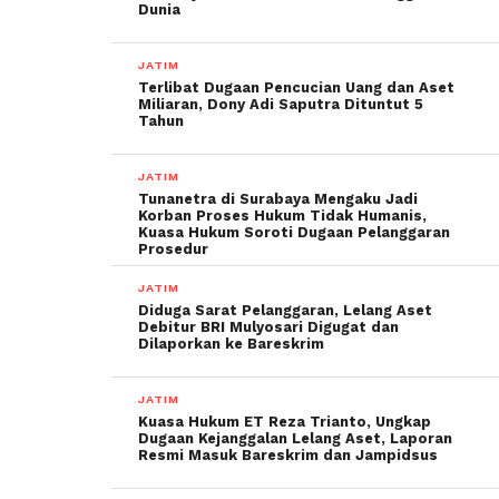
Dunia
JATIM
Terlibat Dugaan Pencucian Uang dan Aset
Miliaran, Dony Adi Saputra Dituntut 5
Tahun
JATIM
Tunanetra di Surabaya Mengaku Jadi
Korban Proses Hukum Tidak Humanis,
Kuasa Hukum Soroti Dugaan Pelanggaran
Prosedur
JATIM
Diduga Sarat Pelanggaran, Lelang Aset
Debitur BRI Mulyosari Digugat dan
Dilaporkan ke Bareskrim
JATIM
Kuasa Hukum ET Reza Trianto, Ungkap
Dugaan Kejanggalan Lelang Aset, Laporan
Resmi Masuk Bareskrim dan Jampidsus