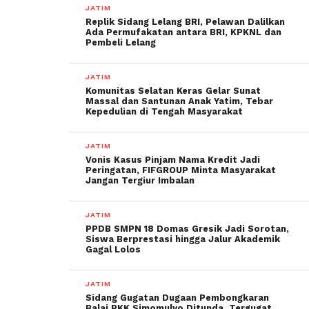
JATIM
Replik Sidang Lelang BRI, Pelawan Dalilkan
Ada Permufakatan antara BRI, KPKNL dan
Pembeli Lelang
JATIM
Komunitas Selatan Keras Gelar Sunat
Massal dan Santunan Anak Yatim, Tebar
Kepedulian di Tengah Masyarakat
JATIM
Vonis Kasus Pinjam Nama Kredit Jadi
Peringatan, FIFGROUP Minta Masyarakat
Jangan Tergiur Imbalan
JATIM
PPDB SMPN 18 Domas Gresik Jadi Sorotan,
Siswa Berprestasi hingga Jalur Akademik
Gagal Lolos
JATIM
Sidang Gugatan Dugaan Pembongkaran
Balai PKK Simomulyo Ditunda, Tergugat