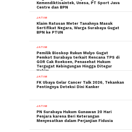
Kemendiktisaintek, Unesa, PT Sport Java
Centre dan BPN
JATIM
Klaim Ratusan Meter Tanahnya Masuk
Sertifikat Negara, Warga Surabaya Gugat
BPN ke PTUN
JATIM
Pemilik Bioskop Rukun Mulyo Gugat
Pemkot Surabaya terkait Rencana TPS di
GOR Cak Roekoen, Penasehat Hukum
Tergugat Kebingungan Hingga Ditegur
Hakim
JATIM
FK Ubaya Gelar Cancer Talk 2026, Tekankan
Pentingnya Deteksi Dini Kanker
JATIM
PN Surabaya Hukum Gunawan 20 Hari
Penjara karena Beri Keterangan
Menyesatkan dalam Perjanjian Fidusia