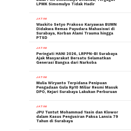
LPMK Simomulyo Tidak Hadir
JATIM
Waskito Setyo Prakoso Karyawan BUMN
Didakwa Remas Payudara Mahasiswi di
Surabaya, Korban Alami Trauma hingga
PTSD
JATIM
Peringati HANI 2026, LRPPN-BI Surabaya
Ajak Masyarakat Bersatu Selamatkan
Generasi Bangsa dari Narkoba
JATIM
Mulia Wiryanto Terpidana Penipuan
Pengadaan Gula Rp10 Miliar Resmi Masuk
DPO, Kejari Surabaya Lakukan Perburuan
JATIM
JPU Tuntut Mohammad Yasin dan Klowor
dalam Kasus Pengusiran Paksa Lansia 79
Tahun di Surabaya