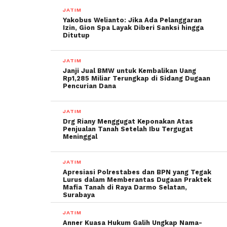
JATIM
Yakobus Welianto: Jika Ada Pelanggaran
Izin, Gion Spa Layak Diberi Sanksi hingga
Ditutup
JATIM
Janji Jual BMW untuk Kembalikan Uang
Rp1,285 Miliar Terungkap di Sidang Dugaan
Pencurian Dana
JATIM
Drg Riany Menggugat Keponakan Atas
Penjualan Tanah Setelah Ibu Tergugat
Meninggal
JATIM
Apresiasi Polrestabes dan BPN yang Tegak
Lurus dalam Memberantas Dugaan Praktek
Mafia Tanah di Raya Darmo Selatan,
Surabaya
JATIM
Anner Kuasa Hukum Galih Ungkap Nama-