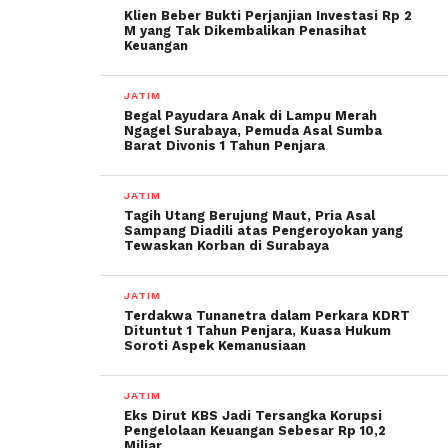
Klien Beber Bukti Perjanjian Investasi Rp 2
M yang Tak Dikembalikan Penasihat
Keuangan
JATIM
Begal Payudara Anak di Lampu Merah
Ngagel Surabaya, Pemuda Asal Sumba
Barat Divonis 1 Tahun Penjara
JATIM
Tagih Utang Berujung Maut, Pria Asal
Sampang Diadili atas Pengeroyokan yang
Tewaskan Korban di Surabaya
JATIM
Terdakwa Tunanetra dalam Perkara KDRT
Dituntut 1 Tahun Penjara, Kuasa Hukum
Soroti Aspek Kemanusiaan
JATIM
Eks Dirut KBS Jadi Tersangka Korupsi
Pengelolaan Keuangan Sebesar Rp 10,2
Miliar