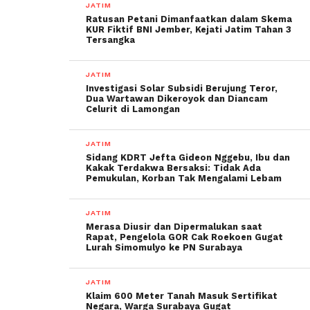
JATIM
Ratusan Petani Dimanfaatkan dalam Skema
KUR Fiktif BNI Jember, Kejati Jatim Tahan 3
Tersangka
JATIM
Investigasi Solar Subsidi Berujung Teror,
Dua Wartawan Dikeroyok dan Diancam
Celurit di Lamongan
JATIM
Sidang KDRT Jefta Gideon Nggebu, Ibu dan
Kakak Terdakwa Bersaksi: Tidak Ada
Pemukulan, Korban Tak Mengalami Lebam
JATIM
Merasa Diusir dan Dipermalukan saat
Rapat, Pengelola GOR Cak Roekoen Gugat
Lurah Simomulyo ke PN Surabaya
JATIM
Klaim 600 Meter Tanah Masuk Sertifikat
Negara, Warga Surabaya Gugat