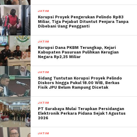
JATIM
Korupsi Proyek Pengerukan Pelindo Rp83
Miliar, Tiga Pejabat Dituntut Penjara Tanpa
Dibebani Uang Pengganti
JATIM
Korupsi Dana PKBM Terungkap, Kejari
Kabupaten Pasuruan Pulihkan Kerugian
Negara Rp2,25 Miliar
JATIM
Sidang Tuntutan Korupsi Proyek Pelindo
Diskors hingga Pukul 18.00 WIB, Berkas
Fisik JPU Belum Rampung Dicetak
JATIM
PT Surabaya Mulai Terapkan Persidangan
Elektronik Perkara Pidana Sejak 1 Agustus
2026
JATIM