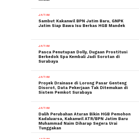
JATIM
Sambut Kakanwil BPN Jatim Baru, GNPK
Jatim Siap Bawa Isu Berkas HGB Mandek
JATIM
Pasca Penutupan Dolly, Dugaan Prostitusi
Berkedok Spa Kembali Jadi Sorotan di
Surabaya
JATIM
Proyek Drainase di Lorong Pasar Genteng
Disorot, Data Pekerjaan Tak Ditemukan di
Sistem Pemkot Surabaya
JATIM
Dalih Perubahan Aturan Bikin HGB Pemohon
Kadaluarsa, Kakanwil ATR/BPN Jatim Baru
Muhammad Naim Diharap Segera Urai
Tunggakan
JATIM