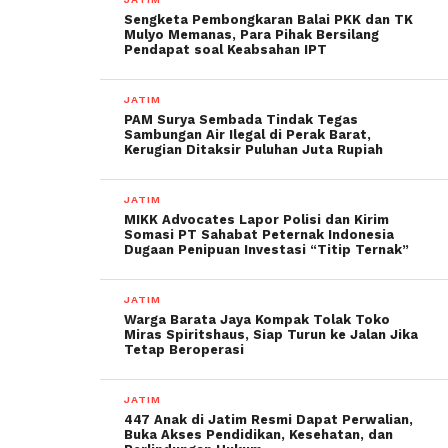
Sengketa Pembongkaran Balai PKK dan TK
Mulyo Memanas, Para Pihak Bersilang
Pendapat soal Keabsahan IPT
JATIM
PAM Surya Sembada Tindak Tegas
Sambungan Air Ilegal di Perak Barat,
Kerugian Ditaksir Puluhan Juta Rupiah
JATIM
MIKK Advocates Lapor Polisi dan Kirim
Somasi PT Sahabat Peternak Indonesia
Dugaan Penipuan Investasi “Titip Ternak”
JATIM
Warga Barata Jaya Kompak Tolak Toko
Miras Spiritshaus, Siap Turun ke Jalan Jika
Tetap Beroperasi
JATIM
447 Anak di Jatim Resmi Dapat Perwalian,
Buka Akses Pendidikan, Kesehatan, dan