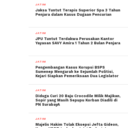
JATIM
Jaksa Tuntut Terapis Superior Spa 3 Tahun
Penjara dalam Kasus Dugaan Pencurian
JATIM
JPU Tuntut Terdakwa Perusakan Kantor
Yayasan SAVY Amira 1 Tahun 2 Bulan Penjara
JATIM
Pengembangan Kasus Korupsi BSPS
Sumenep Mengarah ke Sejumlah Politisi,
Kejari Siapkan Pemeriksaan Dua Legislator
JATIM
Diduga Curi 20 Baju Crocodile Milik Majikan,
Sopir yang Masih Sepupu Korban Diadili di
PN SurabayA
JATIM
Majelis Hakim Tolak Eksepsi Jefta Gideon,