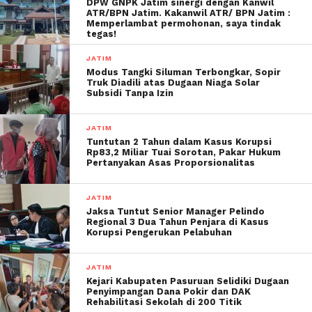
DPW GNPK Jatim sinergi dengan Kanwil
ATR/BPN Jatim. Kakanwil ATR/ BPN Jatim :
Memperlambat permohonan, saya tindak
tegas!
JATIM
Modus Tangki Siluman Terbongkar, Sopir
Truk Diadili atas Dugaan Niaga Solar
Subsidi Tanpa Izin
JATIM
Tuntutan 2 Tahun dalam Kasus Korupsi
Rp83,2 Miliar Tuai Sorotan, Pakar Hukum
Pertanyakan Asas Proporsionalitas
JATIM
Jaksa Tuntut Senior Manager Pelindo
Regional 3 Dua Tahun Penjara di Kasus
Korupsi Pengerukan Pelabuhan
JATIM
Kejari Kabupaten Pasuruan Selidiki Dugaan
Penyimpangan Dana Pokir dan DAK
Rehabilitasi Sekolah di 200 Titik