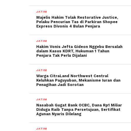
JATIM
Majelis Hakim Tolak Restorative Justice,
Pelaku Pencurian Tas di Parkiran Shopee
Express Divonis 4 Bulan Penjara
JATIM
Hakim Vonis Jefta Gideon Nggebu Bersalah
dalam Kasus KDRT, Hukuman 1 Tahun
Penjara Tak Perlu Dijalani
JATIM
Warga CitraLand Northwest Central
Keluhkan Paguyuban, Mekanisme Iuran dan
Penagihan Jadi Sorotan
JATIM
Nasabah Gugat Bank OCBC, Dana Rp1 Miliar
Diduga Raib Tanpa Persetujuan, Sertifikat
Agunan Nyaris Dilelang
JATIM