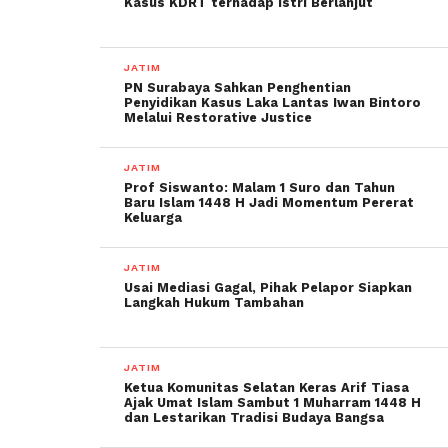
Kasus KDRT terhadap Istri Berlanjut
JATIM
PN Surabaya Sahkan Penghentian
Penyidikan Kasus Laka Lantas Iwan Bintoro
Melalui Restorative Justice
JATIM
Prof Siswanto: Malam 1 Suro dan Tahun
Baru Islam 1448 H Jadi Momentum Pererat
Keluarga
JATIM
Usai Mediasi Gagal, Pihak Pelapor Siapkan
Langkah Hukum Tambahan
JATIM
Ketua Komunitas Selatan Keras Arif Tiasa
Ajak Umat Islam Sambut 1 Muharram 1448 H
dan Lestarikan Tradisi Budaya Bangsa