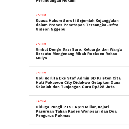
Perlindungan Hukum
JATIM
Kuasa Hukum Soroti Sejumlah Kejanggalan
dalam Proses Penetapan Tersangka Jefta
Gideon Nggebu
JATIM
Umbul Dungo Sasi Suro, Keluarga dan Warga
Bersatu Mengenang Mbah Roekoen Rekso
Mulyo
JATIM
Goli Korlita Eks Staf Admin SD Kristen Cita
Hati Pakuwon City Didakwa Gelapkan Dana
Sekolah dan Tunjangan Guru Rp328 Juta
JATIM
Diduga Pungli PTSL Rp1,1 Miliar, Kejari
Pasuruan Tahan Kades Wonosari dan Dua
Pengurus Pokmas