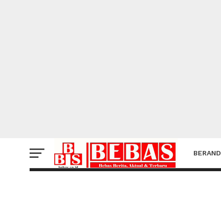
BALI
AKBP I Nengah Sadi
Berkunjung ke Mak
Klungkung
BERAND
BY REDAKSI BEBAS
21 JULI 2022