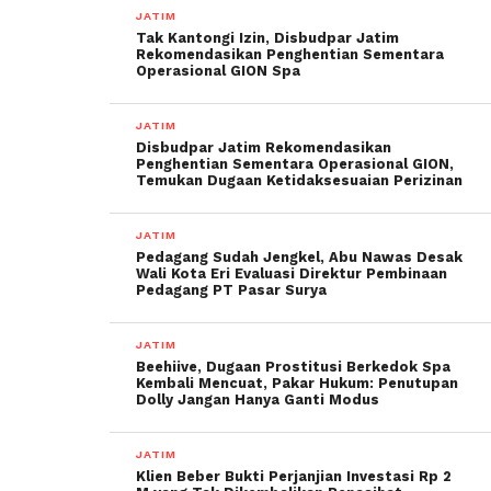
JATIM
Tak Kantongi Izin, Disbudpar Jatim
Rekomendasikan Penghentian Sementara
Operasional GION Spa
JATIM
Disbudpar Jatim Rekomendasikan
Penghentian Sementara Operasional GION,
Temukan Dugaan Ketidaksesuaian Perizinan
JATIM
Pedagang Sudah Jengkel, Abu Nawas Desak
Wali Kota Eri Evaluasi Direktur Pembinaan
Pedagang PT Pasar Surya
JATIM
Beehiive, Dugaan Prostitusi Berkedok Spa
Kembali Mencuat, Pakar Hukum: Penutupan
Dolly Jangan Hanya Ganti Modus
JATIM
Klien Beber Bukti Perjanjian Investasi Rp 2