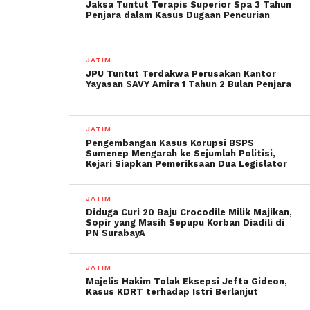
Jaksa Tuntut Terapis Superior Spa 3 Tahun
Penjara dalam Kasus Dugaan Pencurian
JATIM
JPU Tuntut Terdakwa Perusakan Kantor
Yayasan SAVY Amira 1 Tahun 2 Bulan Penjara
JATIM
Pengembangan Kasus Korupsi BSPS
Sumenep Mengarah ke Sejumlah Politisi,
Kejari Siapkan Pemeriksaan Dua Legislator
JATIM
Diduga Curi 20 Baju Crocodile Milik Majikan,
Sopir yang Masih Sepupu Korban Diadili di
PN SurabayA
JATIM
Majelis Hakim Tolak Eksepsi Jefta Gideon,
Kasus KDRT terhadap Istri Berlanjut