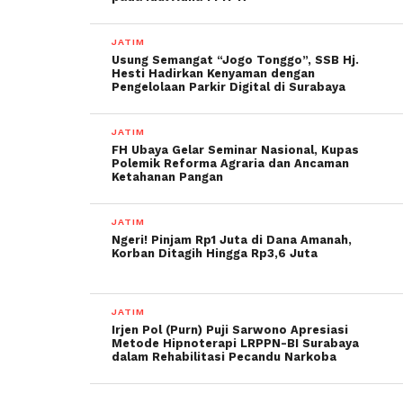
JATIM
Usung Semangat “Jogo Tonggo”, SSB Hj.
Hesti Hadirkan Kenyaman dengan
Pengelolaan Parkir Digital di Surabaya
JATIM
FH Ubaya Gelar Seminar Nasional, Kupas
Polemik Reforma Agraria dan Ancaman
Ketahanan Pangan
JATIM
Ngeri! Pinjam Rp1 Juta di Dana Amanah,
Korban Ditagih Hingga Rp3,6 Juta
JATIM
Irjen Pol (Purn) Puji Sarwono Apresiasi
Metode Hipnoterapi LRPPN-BI Surabaya
dalam Rehabilitasi Pecandu Narkoba