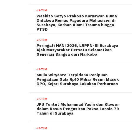
JATIM
Waskito Setyo Prakoso Karyawan BUMN
Didakwa Remas Payudara Mahasiswi di
Surabaya, Korban Alami Trauma hingga
PTSD
JATIM
Peringati HANI 2026, LRPPN-BI Surabaya
Ajak Masyarakat Bersatu Selamatkan
Generasi Bangsa dari Narkoba
JATIM
Mulia Wiryanto Terpidana Penipuan
Pengadaan Gula Rp10 Miliar Resmi Masuk
DPO, Kejari Surabaya Lakukan Perburuan
JATIM
JPU Tuntut Mohammad Yasin dan Klowor
dalam Kasus Pengusiran Paksa Lansia 79
Tahun di Surabaya
JATIM