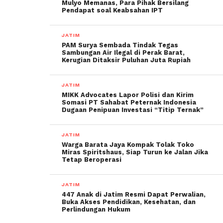
Mulyo Memanas, Para Pihak Bersilang
Pendapat soal Keabsahan IPT
JATIM
PAM Surya Sembada Tindak Tegas
Sambungan Air Ilegal di Perak Barat,
Kerugian Ditaksir Puluhan Juta Rupiah
JATIM
MIKK Advocates Lapor Polisi dan Kirim
Somasi PT Sahabat Peternak Indonesia
Dugaan Penipuan Investasi “Titip Ternak”
JATIM
Warga Barata Jaya Kompak Tolak Toko
Miras Spiritshaus, Siap Turun ke Jalan Jika
Tetap Beroperasi
JATIM
447 Anak di Jatim Resmi Dapat Perwalian,
Buka Akses Pendidikan, Kesehatan, dan
Perlindungan Hukum