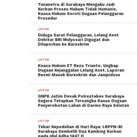
Tunanetra di Surabaya Mengaku Jadi
Korban Proses Hukum Tidak Humanis,
Kuasa Hukum Soroti Dugaan Pelanggaran
Prosedur
JATIM
Diduga Sarat Pelanggaran, Lelang Aset
Debitur BRI Mulyosari Digugat dan
Dilaporkan ke Bareskrim
JATIM
Kuasa Hukum ET Reza Trianto, Ungkap
Dugaan Kejanggalan Lelang Aset, Laporan
Resmi Masuk Bareskrim dan Jampidsus
JATIM
GNPK Jatim Desak Polrestabes Surabaya
Segera Tetapkan Tersangka Kasus Dugaan
Penyerobotan Lahan di Darmo Raya Selatan
JATIM
Tebar Kepedulian di Hari Raya: LRPPN-BI
Surabaya Sembelih Dua Kambing Kurban
pada Idul Adha 1447 H