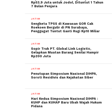
Rp53,9 Juta untuk Jodol, Dituntut 1 Tahun
7 Bulan Penjara
JATIM
Sengketa TPSS di Kawasan GOR Cak
Roekoen Bergulir di PN Surabaya,
Penggugat Tuntut Ganti Rugi Rp10 Miliar
JATIM
Sopir Truk PT. Global Link Logistic,
Gelapkan Muatan Barang Senilai Hampir
Rp200 Juta
JATIM
Penutupan Simposium Nasional DIHPA,
Soroti Residivis dan Kejahatan Siber
JATIM
Hari Kedua Simposium Nasional DIHPA :
KUHP dan KUHAP Baru Ubah Wajah Hukum
Pidana