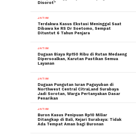
Disorot”
JATIM
Terdakwa Kasus Ekstasi Meninggal Saat
Dibawa ke RS Dr Soetomo, Sempat
Dituntut 6 Tahun Penjara
JATIM
Dugaan Biaya Rp150 Ribu di Rutan Medaeng
Dipersoalkan, Karutan Pastikan Semua
Layanan
JATIM
Dugaan Pungutan Iuran Paguyuban di
Northwest Central CitraLand Surabaya
Jadi Sorotan, Warga Pertanyakan Dasar
Penarikan
JATIM
Buron Kasus Penipuan Rp10 Miliar
Ditangkap di Bali, Kejari Surabaya: Tidak
Ada Tempat Aman bagi Buronan