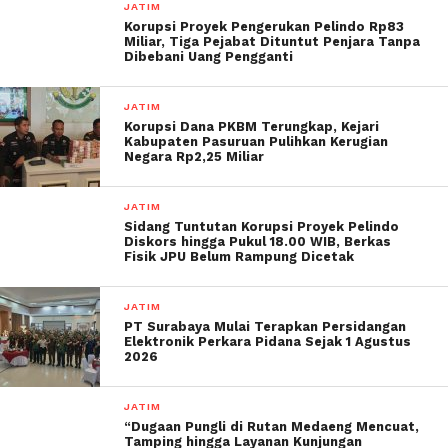
JATIM
Korupsi Proyek Pengerukan Pelindo Rp83
Miliar, Tiga Pejabat Dituntut Penjara Tanpa
Dibebani Uang Pengganti
JATIM
Korupsi Dana PKBM Terungkap, Kejari
Kabupaten Pasuruan Pulihkan Kerugian
Negara Rp2,25 Miliar
JATIM
Sidang Tuntutan Korupsi Proyek Pelindo
Diskors hingga Pukul 18.00 WIB, Berkas
Fisik JPU Belum Rampung Dicetak
JATIM
PT Surabaya Mulai Terapkan Persidangan
Elektronik Perkara Pidana Sejak 1 Agustus
2026
JATIM
“Dugaan Pungli di Rutan Medaeng Mencuat,
Tamping hingga Layanan Kunjungan