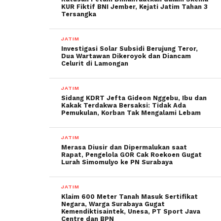
KUR Fiktif BNI Jember, Kejati Jatim Tahan 3
Tersangka
JATIM
Investigasi Solar Subsidi Berujung Teror,
Dua Wartawan Dikeroyok dan Diancam
Celurit di Lamongan
JATIM
Sidang KDRT Jefta Gideon Nggebu, Ibu dan
Kakak Terdakwa Bersaksi: Tidak Ada
Pemukulan, Korban Tak Mengalami Lebam
JATIM
Merasa Diusir dan Dipermalukan saat
Rapat, Pengelola GOR Cak Roekoen Gugat
Lurah Simomulyo ke PN Surabaya
JATIM
Klaim 600 Meter Tanah Masuk Sertifikat
Negara, Warga Surabaya Gugat
Kemendiktisaintek, Unesa, PT Sport Java
Centre dan BPN