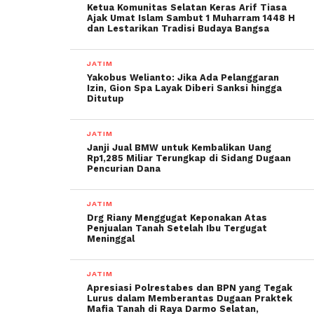
Ketua Komunitas Selatan Keras Arif Tiasa
Ajak Umat Islam Sambut 1 Muharram 1448 H
dan Lestarikan Tradisi Budaya Bangsa
JATIM
Yakobus Welianto: Jika Ada Pelanggaran
Izin, Gion Spa Layak Diberi Sanksi hingga
Ditutup
JATIM
Janji Jual BMW untuk Kembalikan Uang
Rp1,285 Miliar Terungkap di Sidang Dugaan
Pencurian Dana
JATIM
Drg Riany Menggugat Keponakan Atas
Penjualan Tanah Setelah Ibu Tergugat
Meninggal
JATIM
Apresiasi Polrestabes dan BPN yang Tegak
Lurus dalam Memberantas Dugaan Praktek
Mafia Tanah di Raya Darmo Selatan,