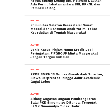
Replik Sidang Lelang BRI, Pelawan Dalilkan
Ada Permufakatan antara BRI, KPKNL dan
Pembeli Lelang
JATIM
Komunitas Selatan Keras Gelar Sunat
Massal dan Santunan Anak Yatim, Tebar
Kepedulian di Tengah Masyarakat
JATIM
Vonis Kasus Pinjam Nama Kredit Jadi
Peringatan, FIFGROUP Minta Masyarakat
Jangan Tergiur Imbalan
JATIM
PPDB SMPN 18 Domas Gresik Jadi Sorotan,
Siswa Berprestasi hingga Jalur Akademik
Gagal Lolos
JATIM
Sidang Gugatan Dugaan Pembongkaran
Balai PKK Simomulyo Ditunda, Tergugat
LPMK Simomulyo Tidak Hadir