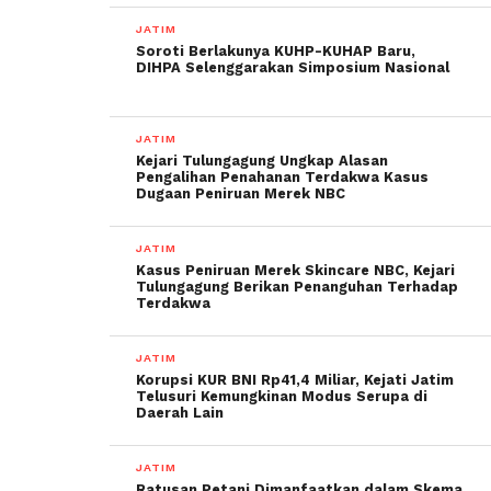
JATIM
Soroti Berlakunya KUHP-KUHAP Baru,
DIHPA Selenggarakan Simposium Nasional
JATIM
Kejari Tulungagung Ungkap Alasan
Pengalihan Penahanan Terdakwa Kasus
Dugaan Peniruan Merek NBC
JATIM
Kasus Peniruan Merek Skincare NBC, Kejari
Tulungagung Berikan Penanguhan Terhadap
Terdakwa
JATIM
Korupsi KUR BNI Rp41,4 Miliar, Kejati Jatim
Telusuri Kemungkinan Modus Serupa di
Daerah Lain
JATIM
Ratusan Petani Dimanfaatkan dalam Skema