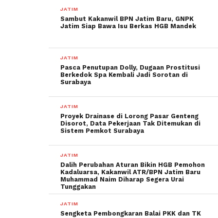
JATIM
Sambut Kakanwil BPN Jatim Baru, GNPK
Jatim Siap Bawa Isu Berkas HGB Mandek
JATIM
Pasca Penutupan Dolly, Dugaan Prostitusi
Berkedok Spa Kembali Jadi Sorotan di
Surabaya
JATIM
Proyek Drainase di Lorong Pasar Genteng
Disorot, Data Pekerjaan Tak Ditemukan di
Sistem Pemkot Surabaya
JATIM
Dalih Perubahan Aturan Bikin HGB Pemohon
Kadaluarsa, Kakanwil ATR/BPN Jatim Baru
Muhammad Naim Diharap Segera Urai
Tunggakan
JATIM
Sengketa Pembongkaran Balai PKK dan TK