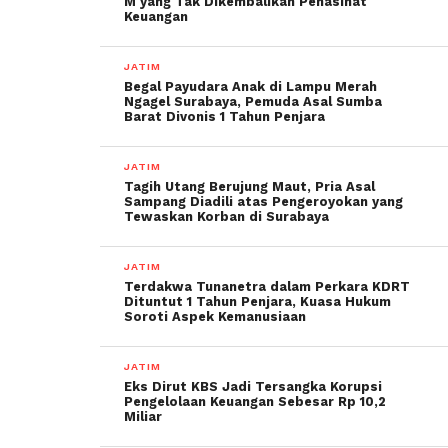
M yang Tak Dikembalikan Penasihat
Keuangan
JATIM
Begal Payudara Anak di Lampu Merah
Ngagel Surabaya, Pemuda Asal Sumba
Barat Divonis 1 Tahun Penjara
JATIM
Tagih Utang Berujung Maut, Pria Asal
Sampang Diadili atas Pengeroyokan yang
Tewaskan Korban di Surabaya
JATIM
Terdakwa Tunanetra dalam Perkara KDRT
Dituntut 1 Tahun Penjara, Kuasa Hukum
Soroti Aspek Kemanusiaan
JATIM
Eks Dirut KBS Jadi Tersangka Korupsi
Pengelolaan Keuangan Sebesar Rp 10,2
Miliar