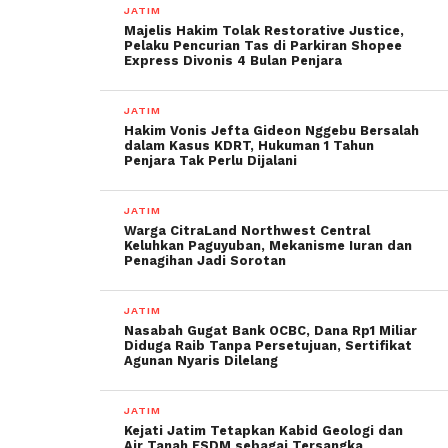
JATIM
Majelis Hakim Tolak Restorative Justice,
Pelaku Pencurian Tas di Parkiran Shopee
Express Divonis 4 Bulan Penjara
JATIM
Hakim Vonis Jefta Gideon Nggebu Bersalah
dalam Kasus KDRT, Hukuman 1 Tahun
Penjara Tak Perlu Dijalani
JATIM
Warga CitraLand Northwest Central
Keluhkan Paguyuban, Mekanisme Iuran dan
Penagihan Jadi Sorotan
JATIM
Nasabah Gugat Bank OCBC, Dana Rp1 Miliar
Diduga Raib Tanpa Persetujuan, Sertifikat
Agunan Nyaris Dilelang
JATIM
Kejati Jatim Tetapkan Kabid Geologi dan
Air Tanah ESDM sebagai Tersangka