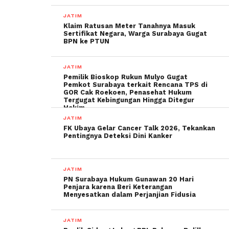
JATIM
Klaim Ratusan Meter Tanahnya Masuk
Sertifikat Negara, Warga Surabaya Gugat
BPN ke PTUN
JATIM
Pemilik Bioskop Rukun Mulyo Gugat
Pemkot Surabaya terkait Rencana TPS di
GOR Cak Roekoen, Penasehat Hukum
Tergugat Kebingungan Hingga Ditegur
Hakim
JATIM
FK Ubaya Gelar Cancer Talk 2026, Tekankan
Pentingnya Deteksi Dini Kanker
JATIM
PN Surabaya Hukum Gunawan 20 Hari
Penjara karena Beri Keterangan
Menyesatkan dalam Perjanjian Fidusia
JATIM