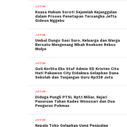
JATIM
Kuasa Hukum Soroti Sejumlah Kejanggalan
dalam Proses Penetapan Tersangka Jefta
Gideon Nggebu
JATIM
Umbul Dungo Sasi Suro, Keluarga dan Warga
Bersatu Mengenang Mbah Roekoen Rekso
Mulyo
JATIM
Goli Korlita Eks Staf Admin SD Kristen Cita
Hati Pakuwon City Didakwa Gelapkan Dana
Sekolah dan Tunjangan Guru Rp328 Juta
JATIM
Diduga Pungli PTSL Rp1,1 Miliar, Kejari
Pasuruan Tahan Kades Wonosari dan Dua
Pengurus Pokmas
JATIM
Kepala Toko Gelapkan Uang Penjualan