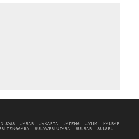
AN JOSS
JABAR
JAKARTA
JATENG
JATIM
KALBAR
ESI TENGGARA
SULAWESI UTARA
SULBAR
SULSEL