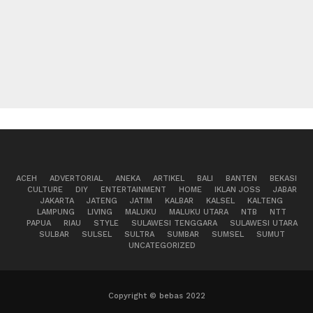
ACEH
ADVERTORIAL
ANEKA
ARTIKEL
BALI
BANTEN
BEKASI
CULTURE
DIY
ENTERTAINMENT
HOME
IKLAN JOSS
JABAR
JAKARTA
JATENG
JATIM
KALBAR
KALSEL
KALTENG
LAMPUNG
LIVING
MALUKU
MALUKU UTARA
NTB
NTT
PAPUA
RIAU
STYLE
SULAWESI TENGGARA
SULAWESI UTARA
SULBAR
SULSEL
SULTRA
SUMBAR
SUMSEL
SUMUT
UNCATEGORIZED
Copyright © bebas 2022