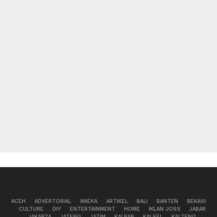
ACEH
ADVERTORIAL
ANEKA
ARTIKEL
BALI
BANTEN
BEKASI
CULTURE
DIY
ENTERTAINMENT
HOME
IKLAN JOSS
JABAR
JAKARTA
JATENG
JATIM
KALBAR
KALSEL
KALTENG